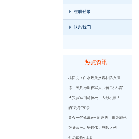
注册登录
联系我们
热点资讯
桂阳县：白水瑶族乡森林防火演
练，民兵与退役军人共筑“防火墙”
从实验室到马拉松：人形机器人
的“高考”实录
黄金一代落幕⭐️王朝更迭，但曼城已
跻身欧洲足坛最伟大球队之列
针焰试验机HE