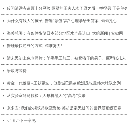
传闻清远寺请愿十分灵验 隔壁的王夫人求了愿之后一举得男 于是单
彩
bba车主换个口味
为什么有钱人的孩子, 普遍“颜值”高? 心理学给出答案, 句句扎心
海关总署：有条件恢复日本部分地区水产品进口_大皖新闻 | 安徽网
普娃最快逆袭的方式: 精准努力!
清末民初上色老照片：羊毛手工加工、被卖猪仔的男子、巨型纸扎人_
争取与等待
黄金一代落幕⭐️王朝更迭，但曼城已跻身欧洲足坛最伟大球队之列
从实验室到马拉松：人形机器人的“高考”实录
京多安: 我们必须获得欧冠资格 英超是毫无疑问的世界最顶级联赛
‧₊˚ 🍼₊˚‧下一章见