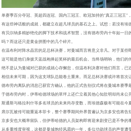
单赛季百分夺冠、英超四连冠、国内三冠王、欧冠加持的“真正三冠王”
有这些神话般的成就，都建立在超凡球员的基石之上。试想：若没有埃
有贝尔纳多精妙绝伦的脚下技术和战术智慧，没有德布劳内十年如一日
吗？而这还只是黄金拼图中的几个碎片。
在温布利对阵水晶宫的足总杯决赛，对曼城而言将意义非凡。对于某些
这可能是他们身披天蓝战袍捧起奖杯的最后机会。当终场哨响，他们的
绝不是认为曼城对已获的成就心存懈怠，但温布利决赛对他们而言，已
相信未来可期，因为这支球队总能卷土重来。而足总杯决赛或许将首次
德布劳内离队的消息已获官方确认，他的正式告别仪式将在曼城本赛季
于德布劳内时，伊蒂哈德球场的草坪上还伫立着其他心知肚明却尚未公
斯通斯与格拉利什等多名球员的未来尚存变数，而埃德森极有可能在今夏
席尔瓦被传可能重返本菲卡，整个赛季期间外界普遍认为京多安也将告
京多安也大概率留队，但伊蒂哈德的人员架构即将迎来剧变已是不争的
从多重维度审视，这都是曼城饱经风霜的一年，多位功勋球员的声誉遭