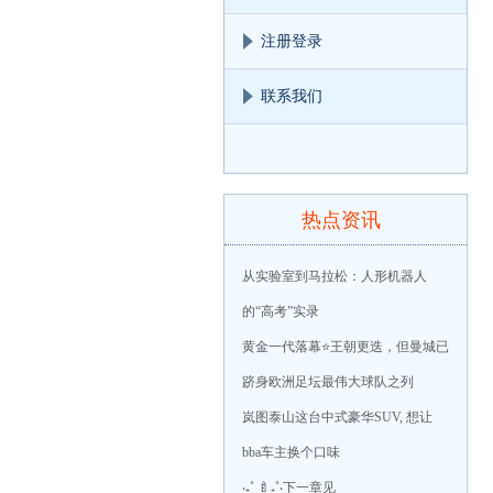
注册登录
联系我们
热点资讯
从实验室到马拉松：人形机器人
的“高考”实录
黄金一代落幕⭐️王朝更迭，但曼城已
跻身欧洲足坛最伟大球队之列
岚图泰山这台中式豪华SUV, 想让
bba车主换个口味
‧₊˚ 🍼₊˚‧下一章见