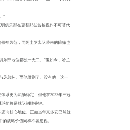
。”
证明俱乐部在更替那些曾被视作不可替代
的领袖风范，而阿圭罗离队带来的阵痛也
与俱乐部地位都独一无二。”但如今，哈兰
与足总杯。而他做到了。没有他，这一
体系更为流畅稳定，但他在2023年三冠
进球仍将是球队制胜关键。
步迈向核心地位。正如当年京多安已然就
中的战略价值同样不容忽视。