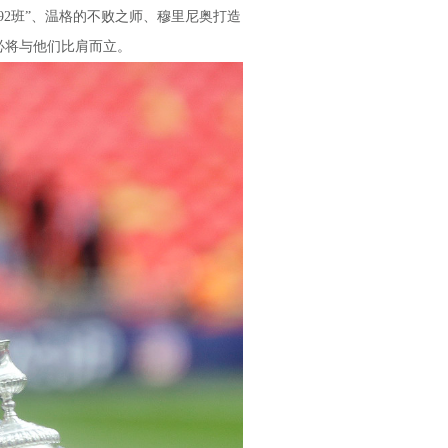
2班”、温格的不败之师、穆里尼奥打造
必将与他们比肩而立。