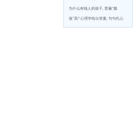
为什么有钱人的孩子, 普遍“颜
值”高? 心理学给出答案, 句句扎心